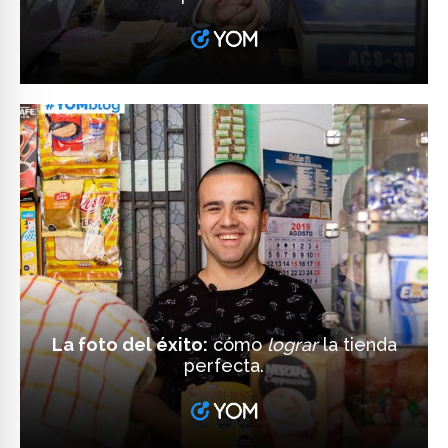
La foto del éxito:
cómo
lograr
la tienda
perfecta.